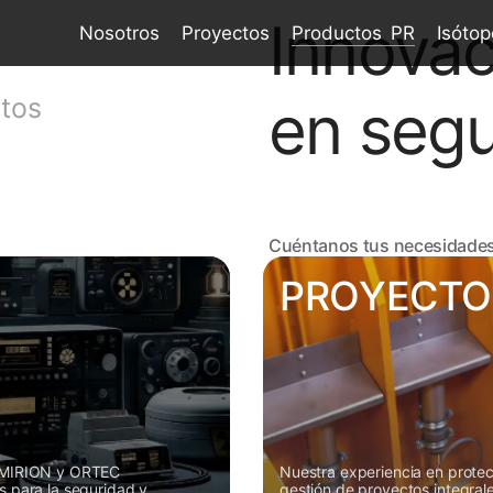
Innovac
Nosotros
Proyectos
Productos PR
Isótop
en segu
etos
Cuéntanos tus necesidade
PROYECTO
 MIRION y ORTEC 
Nuestra experiencia en protec
 para la seguridad y 
gestión de proyectos integra