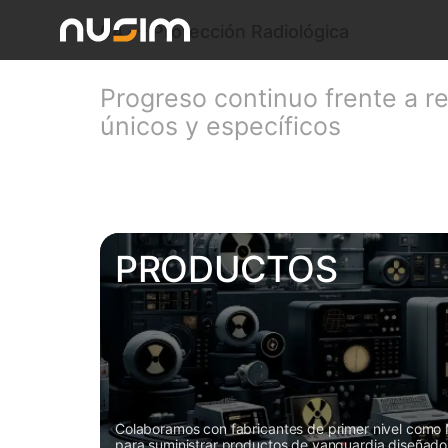
04 — Protección Radiológica
Progreso continuo frente a r
únicos y específicos
PRODUCTOS
Colaboramos con fabricantes de primer nivel como
para suministrar productos de vanguardia diseñados