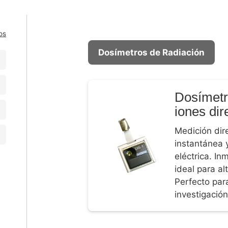
os
Dosímetros de Radiación
Dosímetr
iones dir
Medición dir
instantánea 
eléctrica. In
ideal para a
Perfecto para
investigación