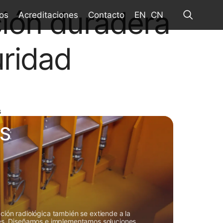
ión duradera
os
Acreditaciones
Contacto
EN
CN
ridad
s
S
ción radiológica también se extiende a la
les. Diseñamos e implementamos soluciones