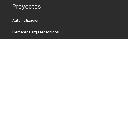
Proyectos
Automatización
Elementos arquitectónicos
Equipos especiales
NORM
Residuos Radioactivos
Teatros y maquinaria escénica
Acreditaciones