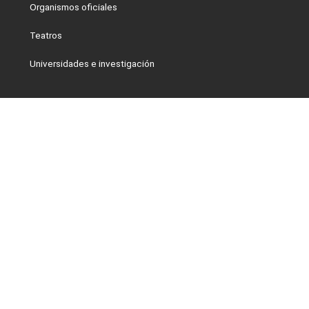
Organismos oficiales
Teatros
Universidades e investigación
Proyectos
Automatización
Elementos arquitectónicos
Equipos especiales
NORM
Residuos Radioactivos