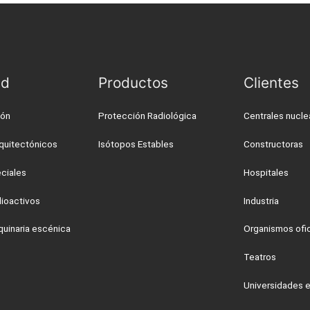
ad
Productos
Clientes
ión
Protección Radiológica
Centrales nucle
quitectónicos
Isótopos Estables
Constructoras
ciales
Hospitales
ioactivos
Industria
quinaria escénica
Organismos ofic
Teatros
Universidades e