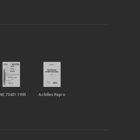
NE 73401:1995
Achilles Repro